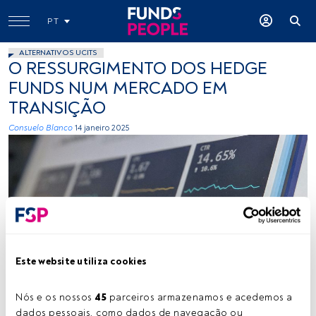
PT
ALTERNATIVOS UCITS
O RESSURGIMENTO DOS HEDGE
FUNDS NUM MERCADO EM
TRANSIÇÃO
Consuelo Blanco
14 janeiro 2025
Créditos: Stephen Dawson (Unsplash)
Este website utiliza cookies
Nós e os nossos 
45
 parceiros armazenamos e acedemos a 
Tempo de leitura:
4 min.
dados pessoais, como dados de navegação ou 