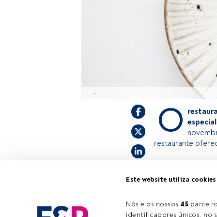
-
O
restau
especia
novembr
restaurante ofere
Este é um artigo 
Este website utiliza cookies
estiver registad
convidamo-lo a r
Nós e os nossos 
45
 parcei
oferece.
identificadores únicos, no s