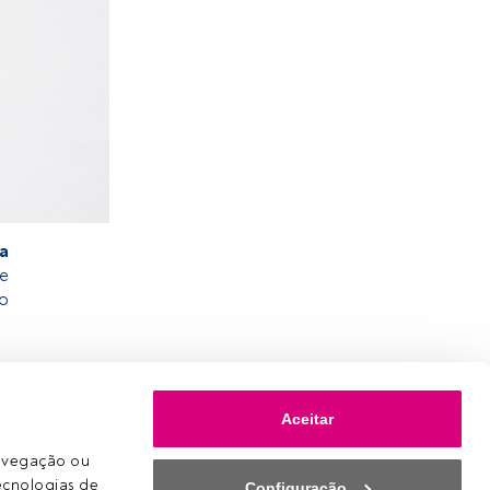
a
de
o
Aceitar
avegação ou 
ecnologias de 
Configuração