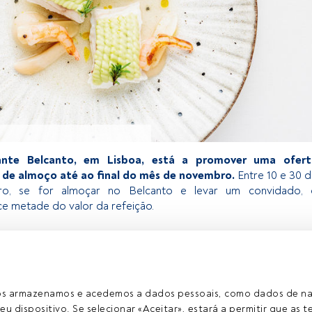
rante Belcanto, em Lisboa, está a promover uma ofert
l de almoço até ao final do mês de novembro.
Entre 10 e 30 
o, se for almoçar no Belcanto e levar um convidado, 
ce metade do valor da refeição.
exclusivo para os utilizadores registados da FundsPeople. Se já
o, aceda através do botão Login. Se ainda não tem conta,
egistar-se e a desfrutar de todo o universo que a FundsPeople
ros armazenamos e acedemos a dados pessoais, como dados de n
eu dispositivo. Se selecionar «Aceitar», estará a permitir que as t