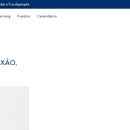
der a Fundspeople
arning
Fundos
Calendário
IXÃO,