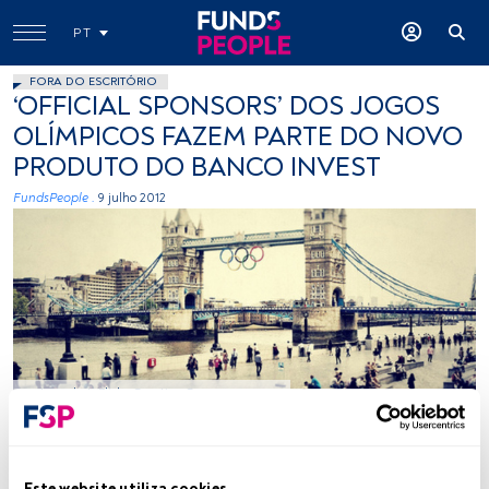
PT
FORA DO ESCRITÓRIO
‘OFFICIAL SPONSORS’ DOS JOGOS
OLÍMPICOS FAZEM PARTE DO NOVO
PRODUTO DO BANCO INVEST
FundsPeople .
9 julho 2012
Laurabot, Flickr Creative Commons
Tempo de leitura:
1 min.
Este website utiliza cookies