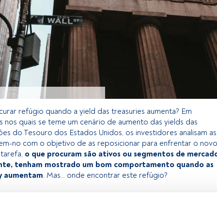
urar refúgio quando a yield das treasuries aumenta? Em
s nos quais se teme um cenário de aumento das yields das
es do Tesouro dos Estados Unidos, os investidores analisam as
azem-no com o objetivo de as reposicionar para enfrentar o nov
 tarefa,
o que procuram são ativos ou segmentos de mercad
ente, tenham mostrado um bom comportamento quando as
ury aumentam
. Mas... onde encontrar este refúgio?
 exclusivo para os utilizadores registados da FundsPeople. Se já