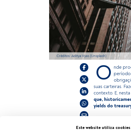
Créditos: Aditya Vyas (Unsplash)
O
nde proc
período
obrigaçõ
suas carteiras. F
contexto. E, nesta
que, historicam
yields do treas
Este é um artigo
Este website utiliza cookies