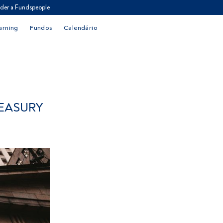
der a Fundspeople
arning
Fundos
Calendário
REASURY