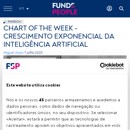
PT
FINTECH
CHART OF THE WEEK -
CRESCIMENTO EXPONENCIAL DA
INTELIGÊNCIA ARTIFICIAL
Miguel Anjos
7 julho 2023
Este website utiliza cookies
Nós e os nossos 
45
 parceiros armazenamos e acedemos a 
Miguel Anjos. Créditos: Vítor Duarte
dados pessoais, como dados de navegação ou 
identificadores únicos, no seu dispositivo. Se selecionar 
«Aceitar», estará a permitir que as tecnologias de 
rastreamento apoiem os objetivos apresentados em «nós 
Tempo de leitura:
1 min.