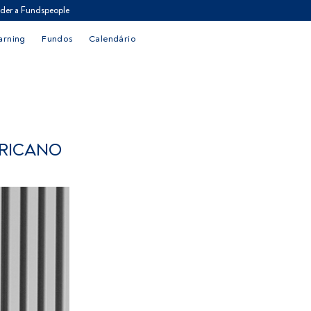
der a Fundspeople
arning
Fundos
Calendário
ERICANO