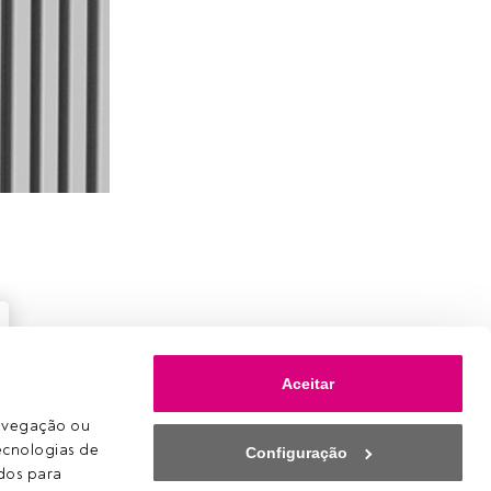
Aceitar
avegação ou 
ecnologias de 
Configuração
os para 