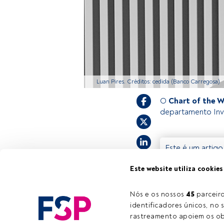
Luan Pires. Créditos: cedida (Banco Carregosa)
O
Chart of the 
departamento In
Este é um artigo
estiver registad
Este website utiliza cookies
convidamo-lo a r
FundsPeople ofe
Nós e os nossos 
45
 parcei
identificadores únicos, no s
rastreamento apoiem os obj
Tempo de leitura:
2 min.