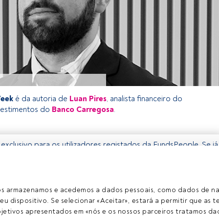
Week
é da autoria de
Luan Pires
, analista financeiro do
vestimentos do
Banco Carregosa
.
 exclusivo para os utilizadores registados da FundsPeople. Se já
o, aceda através do botão Login. Se ainda não tem conta,
egistar-se e a desfrutar de todo o universo que a
rece.
ros armazenamos e acedemos a dados pessoais, como dados de n
Aceder a Fundspeople
eu dispositivo. Se selecionar «Aceitar», estará a permitir que as t
etivos apresentados em «nós e os nossos parceiros tratamos dad