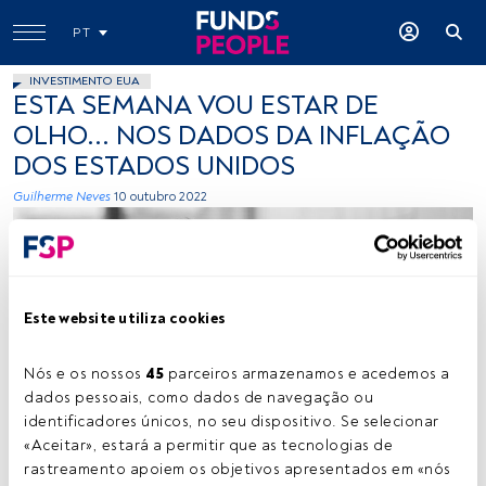
PT
INVESTIMENTO EUA
ESTA SEMANA VOU ESTAR DE
OLHO... NOS DADOS DA INFLAÇÃO
DOS ESTADOS UNIDOS
Guilherme Neves
10 outubro 2022
Este website utiliza cookies
Nós e os nossos 
45
 parceiros armazenamos e acedemos a 
Guilherme Neves. Créditos: Vítor Duarte
dados pessoais, como dados de navegação ou 
identificadores únicos, no seu dispositivo. Se selecionar 
«Aceitar», estará a permitir que as tecnologias de 
rastreamento apoiem os objetivos apresentados em «nós 
Tempo de leitura:
1 min.