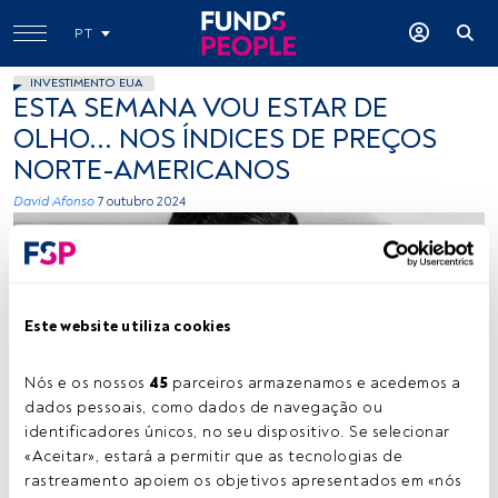
PT
INVESTIMENTO EUA
ESTA SEMANA VOU ESTAR DE
OLHO... NOS ÍNDICES DE PREÇOS
NORTE-AMERICANOS
David Afonso
7 outubro 2024
Este website utiliza cookies
Nós e os nossos 
45
 parceiros armazenamos e acedemos a 
David Afonso. Créditos: Cedida (IMGA)
dados pessoais, como dados de navegação ou 
identificadores únicos, no seu dispositivo. Se selecionar 
«Aceitar», estará a permitir que as tecnologias de 
rastreamento apoiem os objetivos apresentados em «nós 
Tempo de leitura:
1 min.