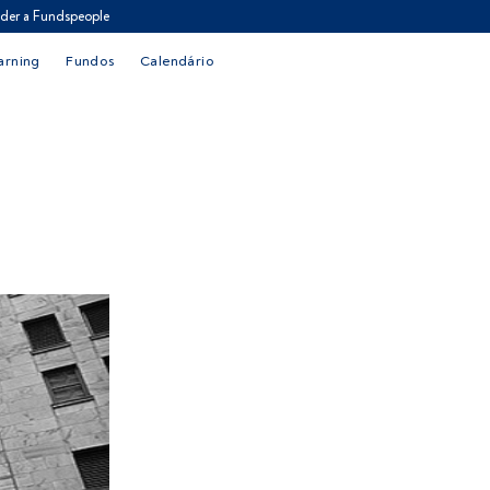
der a Fundspeople
arning
Fundos
Calendário