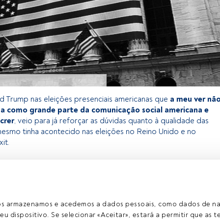
ld Trump nas eleições presenciais americanas que
a meu ver nã
da como grande parte da comunicação social americana e
crer
, veio para já reforçar as dúvidas quanto à qualidade das
esmo tinha acontecido nas eleições no Reino Unido e no
it.
 exclusivo para os utilizadores registados da FundsPeople. Se já
o, aceda através do botão Login. Se ainda não tem conta,
egistar-se e a desfrutar de todo o universo que a
ros armazenamos e acedemos a dados pessoais, como dados de n
rece.
eu dispositivo. Se selecionar «Aceitar», estará a permitir que as t