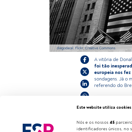
diegodacal, Flickr, Creative Commons
A vitória de Dona
foi tão inespera
europeia nos fez 
sondagens. Já o m
referendo do Brex
Este é um artigo
Este website utiliza cookies
estiver registad
convidamo-lo a r
Nós e os nossos 
45
 parcei
FundsPeople ofe
identificadores únicos, no s
Tempo de leitura:
3 min.