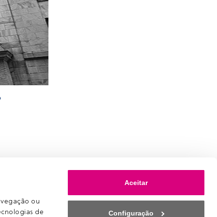
o
Aceitar
avegação ou 
ecnologias de 
Configuração