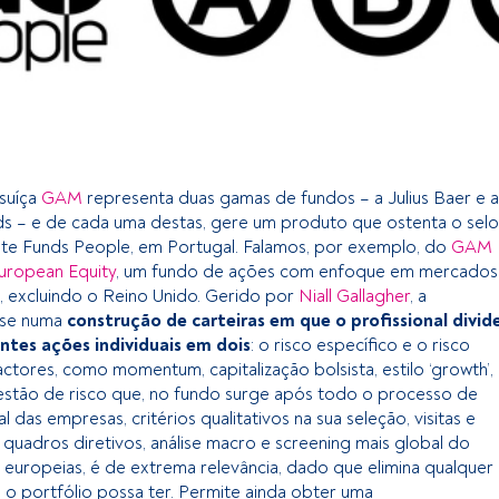
suíça
GAM
representa duas gamas de fundos – a Julius Baer e a
s – e de cada uma destas, gere um produto que ostenta o selo
te Funds People, em Portugal. Falamos, por exemplo, do
GAM
European Equity
, um fundo de ações com enfoque em mercados
, excluindo o Reino Unido. Gerido por
Niall Gallagher
, a
-se numa
construção de carteiras em que o profissional divid
entes ações individuais em dois
: o risco específico e o risco
actores, como momentum, capitalização bolsista, estilo ‘growth’,
a gestão de risco que, no fundo surge após todo o processo de
l das empresas, critérios qualitativos na sua seleção, visitas e
quadros diretivos, análise macro e screening mais global do
 europeias, é de extrema relevância, dado que elimina qualquer
o portfólio possa ter. Permite ainda obter uma