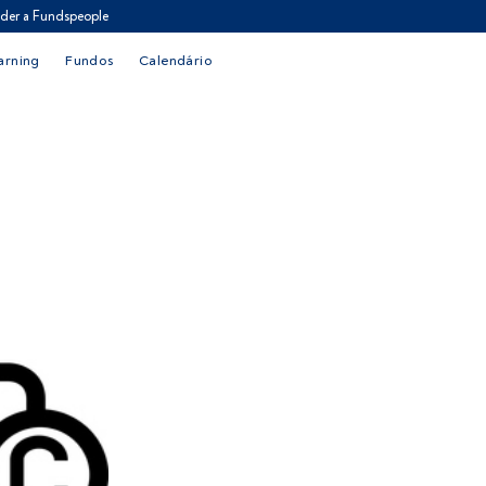
der a Fundspeople
arning
Fundos
Calendário