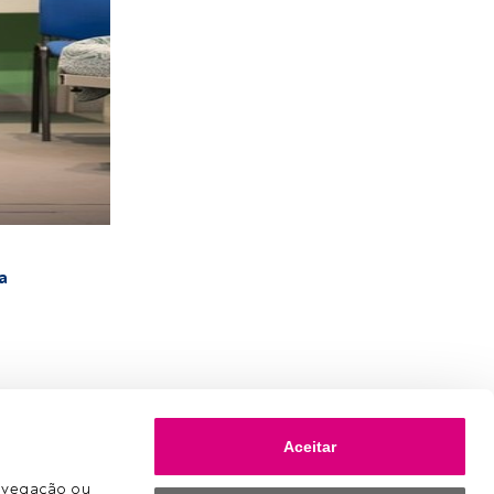
a
Aceitar
avegação ou 