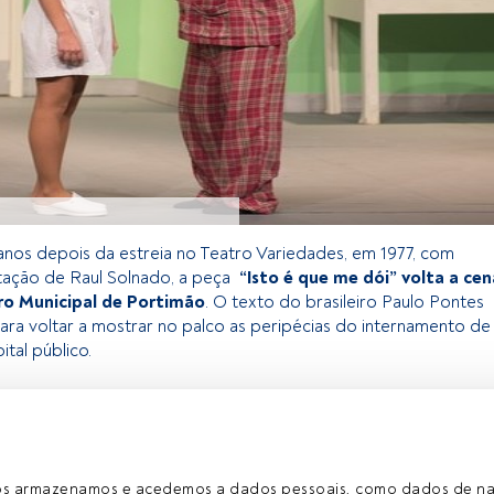
anos depois da estreia no Teatro Variedades, em 1977, com
tação de Raul Solnado, a peça
“Isto é que me dói” volta a cen
ro Municipal de Portimão
. O texto do brasileiro Paulo Pontes
ara voltar a mostrar no palco as peripécias do internamento de
tal público.
exclusivo para os utilizadores registados da FundsPeople. Se já
o, aceda através do botão Login. Se ainda não tem conta,
egistar-se e a desfrutar de todo o universo que a FundsPeople
ros armazenamos e acedemos a dados pessoais, como dados de n