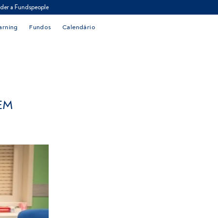
der a Fundspeople
arning
Fundos
Calendário
 EM