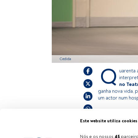
Cedida
Q
uarenta 
interpre
no Teat
ganha nova vida, p
um actor num hospi
Este é um artigo 
Este website utiliza cookies
estiver registad
convidamo-lo a r
Nós e os nossos 
45
 parcei