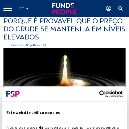
PT
PORQUE É PROVÁVEL QUE O PREÇO
DO CRUDE SE MANTENHA EM NÍVEIS
ELEVADOS
FundsPeople .
10 julho 2018
-
Este website utiliza cookies
Tempo de leitura:
2 s.
Nós e os nossos 
45
 parceiros armazenamos e acedemos a 