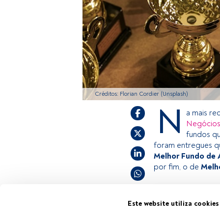
Créditos: Florian Cordier (Unsplash)
N
a mais re
Negócios
fundos qu
foram entregues q
Melhor Fundo de 
por fim, o de
Melh
Este é um artigo 
Este website utiliza cookies
estiver registado