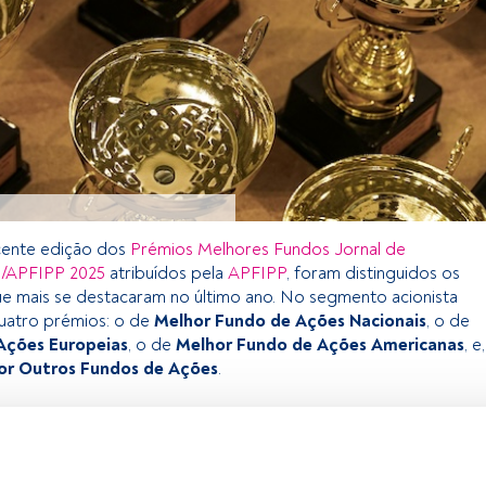
cente edição dos
Prémios Melhores Fundos Jornal de
/APFIPP 2025
atribuídos pela
APFIPP
, foram distinguidos os
e mais se destacaram no último ano. No segmento acionista
uatro prémios: o de
Melhor Fundo de Ações Nacionais
, o de
Ações Europeias
, o de
Melhor Fundo de Ações Americanas
, e,
or Outros Fundos de Ações
.
exclusivo para os utilizadores registados da FundsPeople. Se já
, aceda através do botão Login. Se ainda não tem conta,