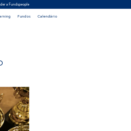
der a Fundspeople
arning
Fundos
Calendário
O