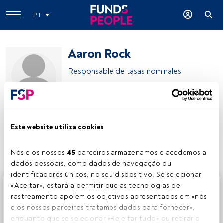
PT
Aaron Rock
Responsable de tasas nominales
Aberdeen Investments
Este website utiliza cookies
Partilhar:
Nós e os nossos 
45
 parceiros armazenamos e acedemos a 
dados pessoais, como dados de navegação ou 
identificadores únicos, no seu dispositivo. Se selecionar 
Este é um artigo exclusivo para os utilizadores registados
«Aceitar», estará a permitir que as tecnologias de 
da FundsPeople. Se já estiver registado, aceda através do
rastreamento apoiem os objetivos apresentados em «nós 
botão Login. Se ainda não tem conta, convidamo-lo a
e os nossos parceiros tratamos dados para fornecer», 
registar-se e a desfrutar de todo o universo que a
enquanto que se selecionar «Rejeitar tudo» ou retirar o 