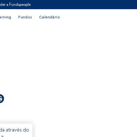
der a Fundspeople
arning
Fundos
Calendário
eda através do
 a