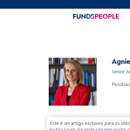
Agnie
Senior A
Flossbac
Este é um artigo exclusivo para os util
botão Login. Se ainda não tem conta, c