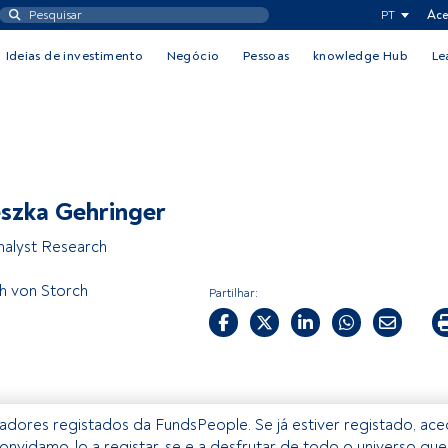
PT
Ace
Ideias de investimento
Negócio
Pessoas
knowledge Hub
Le
szka Gehringer
nalyst Research
h von Storch
Partilhar:
izadores registados da FundsPeople. Se já estiver registado, ac
onvidamo-lo a registar-se e a desfrutar de todo o universo que