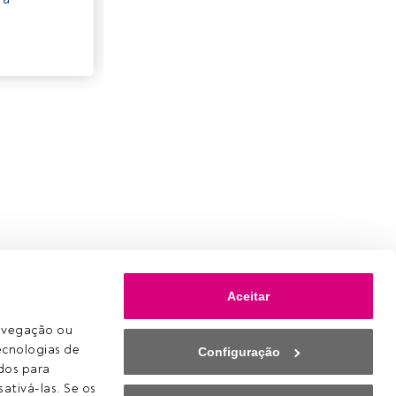
Aceitar
avegação ou 
ecnologias de 
Configuração
os para 
ativá-las. Se os 