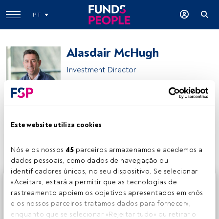
PT
Alasdair McHugh
Investment Director
Baillie Gifford
Este website utiliza cookies
Partilhar:
Nós e os nossos 
45
 parceiros armazenamos e acedemos a 
dados pessoais, como dados de navegação ou 
identificadores únicos, no seu dispositivo. Se selecionar 
Este é um artigo exclusivo para os utilizadores registados
«Aceitar», estará a permitir que as tecnologias de 
da FundsPeople. Se já estiver registado, aceda através do
rastreamento apoiem os objetivos apresentados em «nós 
botão Login. Se ainda não tem conta, convidamo-lo a
e os nossos parceiros tratamos dados para fornecer», 
registar-se e a desfrutar de todo o universo que a
enquanto que se selecionar «Rejeitar tudo» ou retirar o 