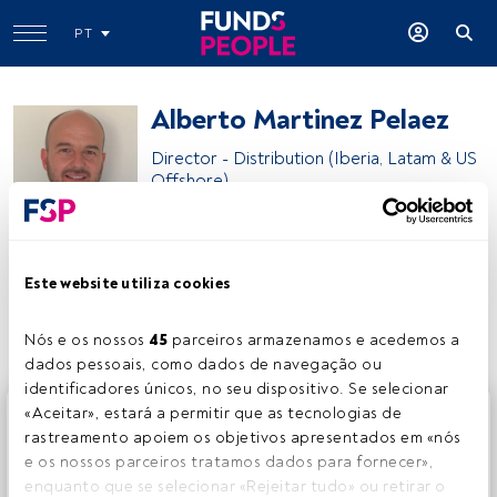
PT
Alberto Martinez Pelaez
Director - Distribution (Iberia, Latam & US
Offshore)
iM Global Partner
Este website utiliza cookies
Partilhar:
Nós e os nossos 
45
 parceiros armazenamos e acedemos a 
dados pessoais, como dados de navegação ou 
identificadores únicos, no seu dispositivo. Se selecionar 
Este é um artigo exclusivo para os utilizadores registados
«Aceitar», estará a permitir que as tecnologias de 
da FundsPeople. Se já estiver registado, aceda através do
rastreamento apoiem os objetivos apresentados em «nós 
botão Login. Se ainda não tem conta, convidamo-lo a
e os nossos parceiros tratamos dados para fornecer», 
registar-se e a desfrutar de todo o universo que a
enquanto que se selecionar «Rejeitar tudo» ou retirar o 