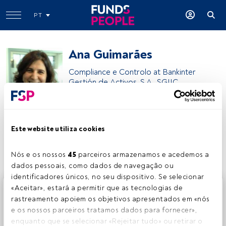
PT
Ana Guimarães
Compliance e Controlo at Bankinter
Gestión de Activos, S.A., SGIIC
Bankinter Gestión de Ativos Sucursal em Portugal
Este website utiliza cookies
Partilhar:
Nós e os nossos 
45
 parceiros armazenamos e acedemos a 
dados pessoais, como dados de navegação ou 
identificadores únicos, no seu dispositivo. Se selecionar 
Este é um artigo exclusivo para os utilizadores registados
«Aceitar», estará a permitir que as tecnologias de 
da FundsPeople. Se já estiver registado, aceda através do
rastreamento apoiem os objetivos apresentados em «nós 
botão Login. Se ainda não tem conta, convidamo-lo a
e os nossos parceiros tratamos dados para fornecer», 
registar-se e a desfrutar de todo o universo que a
enquanto que se selecionar «Rejeitar tudo» ou retirar o 