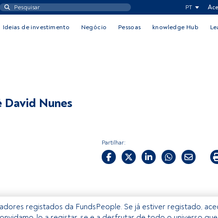
PT
Ace
Ideias de investimento
Negócio
Pessoas
knowledge Hub
Le
 David Nunes
Partilhar:
izadores registados da FundsPeople. Se já estiver registado, ac
onvidamo-lo a registar-se e a desfrutar de todo o universo que