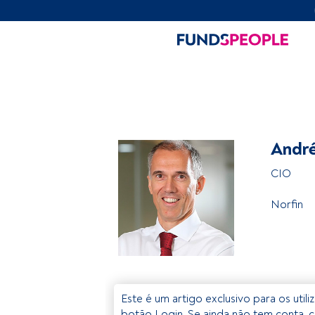
André
CIO
Norfin
Este é um artigo exclusivo para os util
botão Login. Se ainda não tem conta, c