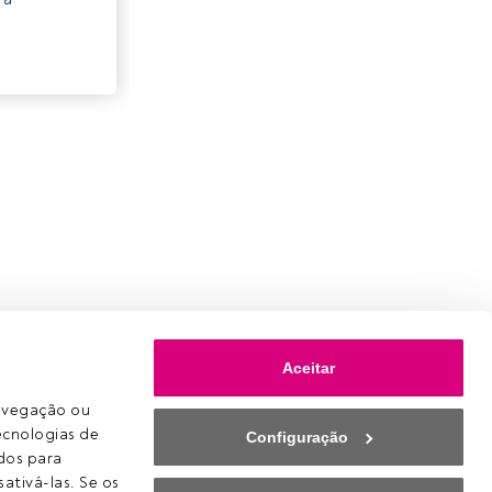
Aceitar
avegação ou 
ecnologias de 
Configuração
os para 
ativá-las. Se os 