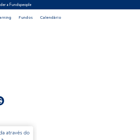
der a Fundspeople
arning
Fundos
Calendário
eda através do
 a