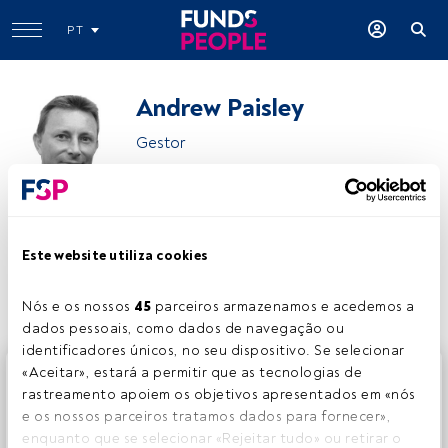
PT
Andrew Paisley
Gestor
Aberdeen Investments
Este website utiliza cookies
Partilhar:
Nós e os nossos 
45
 parceiros armazenamos e acedemos a 
dados pessoais, como dados de navegação ou 
identificadores únicos, no seu dispositivo. Se selecionar 
Este é um artigo exclusivo para os utilizadores registados
«Aceitar», estará a permitir que as tecnologias de 
da FundsPeople. Se já estiver registado, aceda através do
rastreamento apoiem os objetivos apresentados em «nós 
botão Login. Se ainda não tem conta, convidamo-lo a
e os nossos parceiros tratamos dados para fornecer», 
registar-se e a desfrutar de todo o universo que a
enquanto que se selecionar «Rejeitar tudo» ou retirar o 