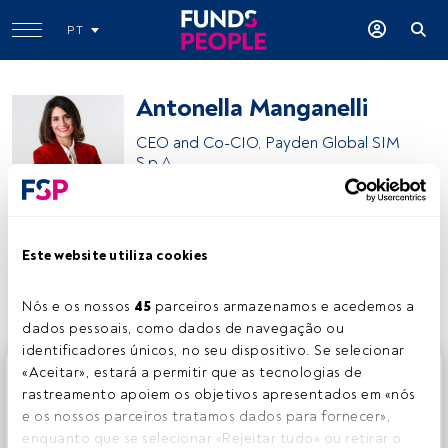
PT
Antonella Manganelli
CEO and Co-CIO, Payden Global SIM
S.p.A.
Payden & Rygel
Este website utiliza cookies
Partilhar:
Nós e os nossos 
45
 parceiros armazenamos e acedemos a 
dados pessoais, como dados de navegação ou 
identificadores únicos, no seu dispositivo. Se selecionar 
Este é um artigo exclusivo para os utilizadores registados
«Aceitar», estará a permitir que as tecnologias de 
da FundsPeople. Se já estiver registado, aceda através do
rastreamento apoiem os objetivos apresentados em «nós 
botão Login. Se ainda não tem conta, convidamo-lo a
e os nossos parceiros tratamos dados para fornecer», 
registar-se e a desfrutar de todo o universo que a
enquanto que se selecionar «Rejeitar tudo» ou retirar o 