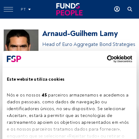
PT
Arnaud-Guilhem Lamy
Head of Euro Aggregate Bond Strategies
BNP Paribas Asset Management
Este website utiliza cookies
Partilhar:
Nós e os nossos 
45
 parceiros armazenamos e acedemos a 
dados pessoais, como dados de navegação ou 
identificadores únicos, no seu dispositivo. Se selecionar 
Este é um artigo exclusivo para os utilizadores registados
«Aceitar», estará a permitir que as tecnologias de 
da FundsPeople. Se já estiver registado, aceda através do
rastreamento apoiem os objetivos apresentados em «nós 
botão Login. Se ainda não tem conta, convidamo-lo a
e os nossos parceiros tratamos dados para fornecer», 
registar-se e a desfrutar de todo o universo que a
enquanto que se selecionar «Rejeitar tudo» ou retirar o 