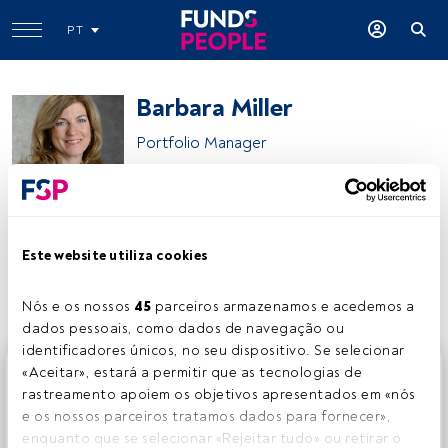
PT
Barbara Miller
Portfolio Manager
J.P. Morgan Asset Management
Este website utiliza cookies
Partilhar:
Nós e os nossos 
45
 parceiros armazenamos e acedemos a 
dados pessoais, como dados de navegação ou 
identificadores únicos, no seu dispositivo. Se selecionar 
Este é um artigo exclusivo para os utilizadores registados
«Aceitar», estará a permitir que as tecnologias de 
da FundsPeople. Se já estiver registado, aceda através do
rastreamento apoiem os objetivos apresentados em «nós 
botão Login. Se ainda não tem conta, convidamo-lo a
e os nossos parceiros tratamos dados para fornecer», 
registar-se e a desfrutar de todo o universo que a
enquanto que se selecionar «Rejeitar tudo» ou retirar o 