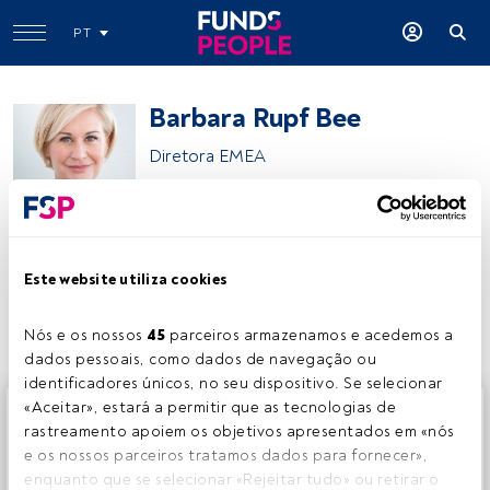
PT
Barbara Rupf Bee
Diretora EMEA
Allianz Global Investors (AllianzGI)
Este website utiliza cookies
Partilhar:
Nós e os nossos 
45
 parceiros armazenamos e acedemos a 
dados pessoais, como dados de navegação ou 
identificadores únicos, no seu dispositivo. Se selecionar 
Este é um artigo exclusivo para os utilizadores registados
«Aceitar», estará a permitir que as tecnologias de 
da FundsPeople. Se já estiver registado, aceda através do
rastreamento apoiem os objetivos apresentados em «nós 
botão Login. Se ainda não tem conta, convidamo-lo a
e os nossos parceiros tratamos dados para fornecer», 
registar-se e a desfrutar de todo o universo que a
enquanto que se selecionar «Rejeitar tudo» ou retirar o 