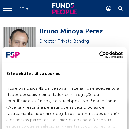
PT
Bruno Minoya Perez
Director Private Banking
Banco Carregosa
Este website utiliza cookies
Partilhar:
Nós e os nossos 
45
 parceiros armazenamos e acedemos a 
dados pessoais, como dados de navegação ou 
identificadores únicos, no seu dispositivo. Se selecionar 
Este é um artigo exclusivo para os utilizadores registados
«Aceitar», estará a permitir que as tecnologias de 
da FundsPeople. Se já estiver registado, aceda através do
rastreamento apoiem os objetivos apresentados em «nós 
botão Login. Se ainda não tem conta, convidamo-lo a
e os nossos parceiros tratamos dados para fornecer», 
registar-se e a desfrutar de todo o universo que a
enquanto que se selecionar «Rejeitar tudo» ou retirar o 