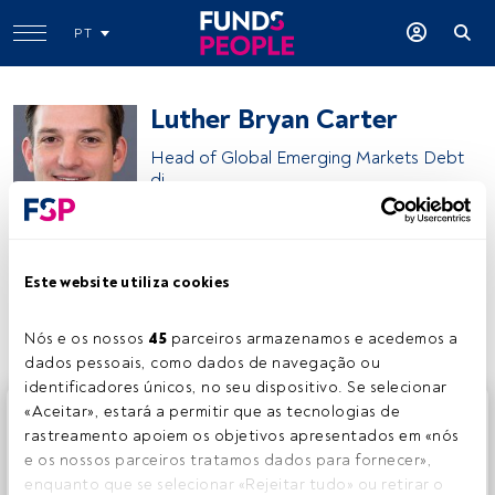
PT
Luther Bryan Carter
Head of Global Emerging Markets Debt
di
HSBC Asset Management
Este website utiliza cookies
Partilhar:
Nós e os nossos 
45
 parceiros armazenamos e acedemos a 
dados pessoais, como dados de navegação ou 
identificadores únicos, no seu dispositivo. Se selecionar 
Este é um artigo exclusivo para os utilizadores registados
«Aceitar», estará a permitir que as tecnologias de 
da FundsPeople. Se já estiver registado, aceda através do
rastreamento apoiem os objetivos apresentados em «nós 
botão Login. Se ainda não tem conta, convidamo-lo a
e os nossos parceiros tratamos dados para fornecer», 
registar-se e a desfrutar de todo o universo que a
enquanto que se selecionar «Rejeitar tudo» ou retirar o 