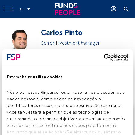
PT
Carlos Pinto
Senior Investment Manager
Optimize Investment Partners
Este website utiliza cookies
Partilhar:
Nós e os nossos 
45
 parceiros armazenamos e acedemos a 
dados pessoais, como dados de navegação ou 
identificadores únicos, no seu dispositivo. Se selecionar 
Este é um artigo exclusivo para os utilizadores registados
«Aceitar», estará a permitir que as tecnologias de 
da FundsPeople. Se já estiver registado, aceda através do
rastreamento apoiem os objetivos apresentados em «nós 
botão Login. Se ainda não tem conta, convidamo-lo a
e os nossos parceiros tratamos dados para fornecer», 
registar-se e a desfrutar de todo o universo que a
enquanto que se selecionar «Rejeitar tudo» ou retirar o 