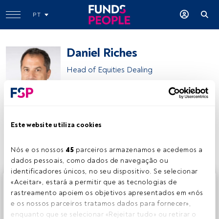
PT
Daniel Riches
Head of Equities Dealing
M&G Investments
Este website utiliza cookies
Partilhar:
Nós e os nossos 
45
 parceiros armazenamos e acedemos a 
dados pessoais, como dados de navegação ou 
identificadores únicos, no seu dispositivo. Se selecionar 
Este é um artigo exclusivo para os utilizadores registados
«Aceitar», estará a permitir que as tecnologias de 
da FundsPeople. Se já estiver registado, aceda através do
rastreamento apoiem os objetivos apresentados em «nós 
botão Login. Se ainda não tem conta, convidamo-lo a
e os nossos parceiros tratamos dados para fornecer», 
registar-se e a desfrutar de todo o universo que a
enquanto que se selecionar «Rejeitar tudo» ou retirar o 