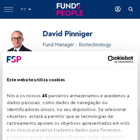
PT
David Pinniger
Fund Manager - Biotechnology
Polar Capital
Este website utiliza cookies
Partilhar:
Nós e os nossos 
45
 parceiros armazenamos e acedemos a 
dados pessoais, como dados de navegação ou 
identificadores únicos, no seu dispositivo. Se selecionar 
Este é um artigo exclusivo para os utilizadores registados
«Aceitar», estará a permitir que as tecnologias de 
da FundsPeople. Se já estiver registado, aceda através do
rastreamento apoiem os objetivos apresentados em «nós 
botão Login. Se ainda não tem conta, convidamo-lo a
e os nossos parceiros tratamos dados para fornecer», 
registar-se e a desfrutar de todo o universo que a
enquanto que se selecionar «Rejeitar tudo» ou retirar o 