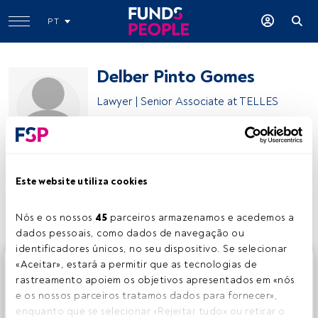
PT
Delber Pinto Gomes
Lawyer | Senior Associate at TELLES
TELLES
Este website utiliza cookies
Partilhar:
Nós e os nossos 
45
 parceiros armazenamos e acedemos a 
dados pessoais, como dados de navegação ou 
identificadores únicos, no seu dispositivo. Se selecionar 
Este é um artigo exclusivo para os utilizadores registados
«Aceitar», estará a permitir que as tecnologias de 
da FundsPeople. Se já estiver registado, aceda através do
rastreamento apoiem os objetivos apresentados em «nós 
botão Login. Se ainda não tem conta, convidamo-lo a
e os nossos parceiros tratamos dados para fornecer», 
registar-se e a desfrutar de todo o universo que a
enquanto que se selecionar «Rejeitar tudo» ou retirar o 