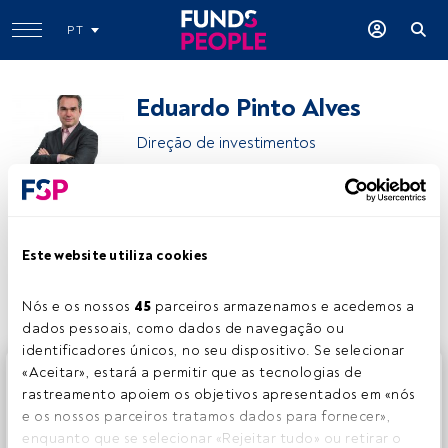
PT
Eduardo Pinto Alves
Direção de investimentos
Banco BEST
Este website utiliza cookies
Partilhar:
Nós e os nossos 
45
 parceiros armazenamos e acedemos a 
dados pessoais, como dados de navegação ou 
identificadores únicos, no seu dispositivo. Se selecionar 
Este é um artigo exclusivo para os utilizadores registados
«Aceitar», estará a permitir que as tecnologias de 
da FundsPeople. Se já estiver registado, aceda através do
rastreamento apoiem os objetivos apresentados em «nós 
botão Login. Se ainda não tem conta, convidamo-lo a
e os nossos parceiros tratamos dados para fornecer», 
registar-se e a desfrutar de todo o universo que a
enquanto que se selecionar «Rejeitar tudo» ou retirar o 