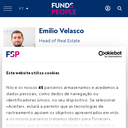
PT
Emilio Velasco
Head of Real Estate
Tikehau Capital
Este website utiliza cookies
Partilhar:
Nós e os nossos 
45
 parceiros armazenamos e acedemos a 
dados pessoais, como dados de navegação ou 
identificadores únicos, no seu dispositivo. Se selecionar 
Este é um artigo exclusivo para os utilizadores registados
«Aceitar», estará a permitir que as tecnologias de 
da FundsPeople. Se já estiver registado, aceda através do
rastreamento apoiem os objetivos apresentados em «nós 
botão Login. Se ainda não tem conta, convidamo-lo a
e os nossos parceiros tratamos dados para fornecer», 
registar-se e a desfrutar de todo o universo que a
enquanto que se selecionar «Rejeitar tudo» ou retirar o 