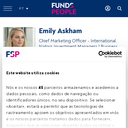
PT
Emily Askham
Chief Marketing Officer - International,
Natixis Investment Managers | Business
Natixis Investment Managers
Este website utiliza cookies
Partilhar:
Nós e os nossos 
45
 parceiros armazenamos e acedemos a 
dados pessoais, como dados de navegação ou 
identificadores únicos, no seu dispositivo. Se selecionar 
Este é um artigo exclusivo para os utilizadores registados
«Aceitar», estará a permitir que as tecnologias de 
da FundsPeople. Se já estiver registado, aceda através do
rastreamento apoiem os objetivos apresentados em «nós 
botão Login. Se ainda não tem conta, convidamo-lo a
e os nossos parceiros tratamos dados para fornecer», 
registar-se e a desfrutar de todo o universo que a
enquanto que se selecionar «Rejeitar tudo» ou retirar o 