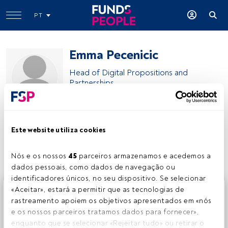
PT
Emma Pecenicic
Head of Digital Propositions and
Partnerships
Fidelity International
Este website utiliza cookies
Partilhar:
Nós e os nossos 
45
 parceiros armazenamos e acedemos a 
dados pessoais, como dados de navegação ou 
identificadores únicos, no seu dispositivo. Se selecionar 
Este é um artigo exclusivo para os utilizadores registados
«Aceitar», estará a permitir que as tecnologias de 
da FundsPeople. Se já estiver registado, aceda através do
rastreamento apoiem os objetivos apresentados em «nós 
botão Login. Se ainda não tem conta, convidamo-lo a
e os nossos parceiros tratamos dados para fornecer», 
registar-se e a desfrutar de todo o universo que a
enquanto que se selecionar «Rejeitar tudo» ou retirar o 