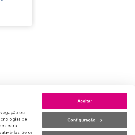
Aceitar
avegação ou 
ecnologias de 
Configuração
os para 
ativá-las. Se os 