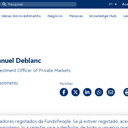
PT
Ace
Ideias de investimento
Negócio
Pessoas
knowledge Hub
Le
nuel Deblanc
vestment Officer of Private Markets
estments
Partilhar:
izadores registados da FundsPeople. Se já estiver registado, ac
onvidamo-lo a registar-se e a desfrutar de todo o universo que