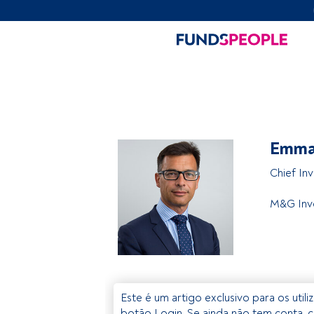
Emma
Chief In
M&G Inv
Este é um artigo exclusivo para os util
botão Login. Se ainda não tem conta, c