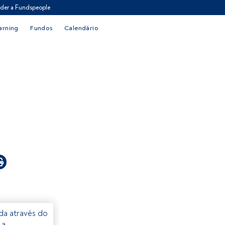
der a Fundspeople
arning
Fundos
Calendário
eda através do
 a