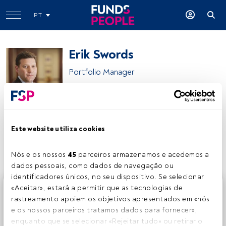
PT
Erik Swords
Portfolio Manager
Allianz Global Investors (AllianzGI)
Este website utiliza cookies
Partilhar:
Nós e os nossos 
45
 parceiros armazenamos e acedemos a 
dados pessoais, como dados de navegação ou 
identificadores únicos, no seu dispositivo. Se selecionar 
Este é um artigo exclusivo para os utilizadores registados
«Aceitar», estará a permitir que as tecnologias de 
da FundsPeople. Se já estiver registado, aceda através do
rastreamento apoiem os objetivos apresentados em «nós 
botão Login. Se ainda não tem conta, convidamo-lo a
e os nossos parceiros tratamos dados para fornecer», 
registar-se e a desfrutar de todo o universo que a
enquanto que se selecionar «Rejeitar tudo» ou retirar o 