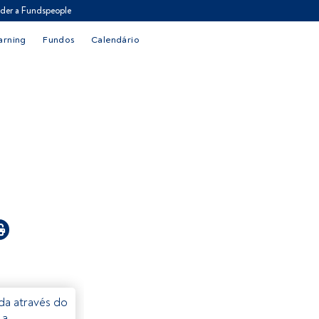
der a Fundspeople
arning
Fundos
Calendário
eda através do
 a