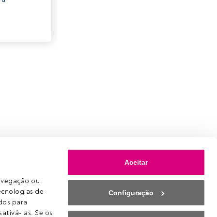
Aceitar
avegação ou 
ecnologias de 
Configuração
os para 
ativá-las. Se os 