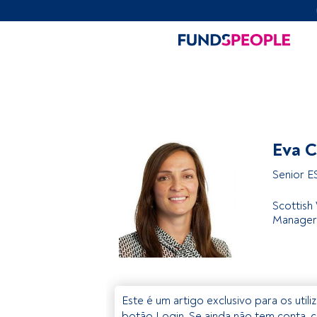
Eva C
Senior E
Scottish
Manager
Este é um artigo exclusivo para os util
botão Login. Se ainda não tem conta, c