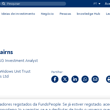
PT
Ace
Ideias de investimento
Negócio
Pessoas
knowledge Hub
Le
airns
SG Investment Analyst
 Widows Unit Trust
Partilhar:
s Ltd
izadores registados da FundsPeople. Se já estiver registado, ac
onvidamo-lo a registar-se e a desfrutar de todo o universo que