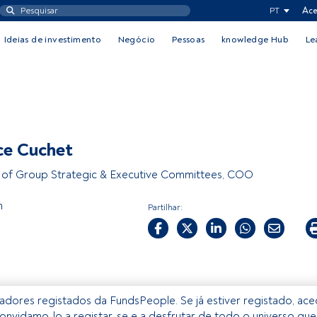
PT
Ace
Ideias de investimento
Negócio
Pessoas
knowledge Hub
Le
ce Cuchet
of Group Strategic & Executive Committees, COO
m
Partilhar:
izadores registados da FundsPeople. Se já estiver registado, ac
onvidamo-lo a registar-se e a desfrutar de todo o universo que