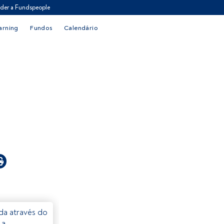
der a Fundspeople
arning
Fundos
Calendário
eda através do
 a