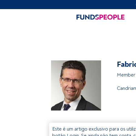
Fabri
Member 
Candria
Este é um artigo exclusivo para os util
botão Login. Se ainda não tem conta, c