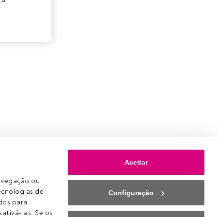
Aceitar
avegação ou 
ecnologias de 
Configuração
os para 
ativá-las. Se os 