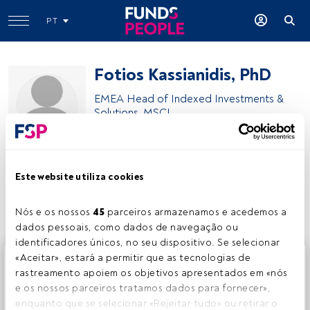
PT
Fotios Kassianidis, PhD
EMEA Head of Indexed Investments &
Solutions, MSCI
MSCI
Este website utiliza cookies
Partilhar:
Nós e os nossos 
45
 parceiros armazenamos e acedemos a 
dados pessoais, como dados de navegação ou 
identificadores únicos, no seu dispositivo. Se selecionar 
Este é um artigo exclusivo para os utilizadores registados
«Aceitar», estará a permitir que as tecnologias de 
da FundsPeople. Se já estiver registado, aceda através do
rastreamento apoiem os objetivos apresentados em «nós 
botão Login. Se ainda não tem conta, convidamo-lo a
e os nossos parceiros tratamos dados para fornecer», 
registar-se e a desfrutar de todo o universo que a
enquanto que se selecionar «Rejeitar tudo» ou retirar o 