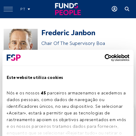
PT
Frederic Janbon
Chair Of The Supervisory Boa
BNP Paribas Asset Management
Este website utiliza cookies
Partilhar:
Nós e os nossos 
45
 parceiros armazenamos e acedemos a 
dados pessoais, como dados de navegação ou 
identificadores únicos, no seu dispositivo. Se selecionar 
Este é um artigo exclusivo para os utilizadores registados
«Aceitar», estará a permitir que as tecnologias de 
da FundsPeople. Se já estiver registado, aceda através do
rastreamento apoiem os objetivos apresentados em «nós 
botão Login. Se ainda não tem conta, convidamo-lo a
e os nossos parceiros tratamos dados para fornecer», 
registar-se e a desfrutar de todo o universo que a
enquanto que se selecionar «Rejeitar tudo» ou retirar o 