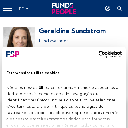
PT
Geraldine Sundstrom
Fund Manager
PIMCO
Este website utiliza cookies
Partilhar:
Nós e os nossos 
45
 parceiros armazenamos e acedemos a 
dados pessoais, como dados de navegação ou 
identificadores únicos, no seu dispositivo. Se selecionar 
Este é um artigo exclusivo para os utilizadores registados
«Aceitar», estará a permitir que as tecnologias de 
da FundsPeople. Se já estiver registado, aceda através do
rastreamento apoiem os objetivos apresentados em «nós 
botão Login. Se ainda não tem conta, convidamo-lo a
e os nossos parceiros tratamos dados para fornecer», 
registar-se e a desfrutar de todo o universo que a
enquanto que se selecionar «Rejeitar tudo» ou retirar o 