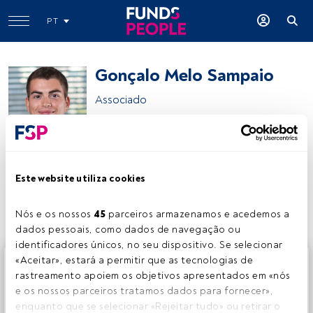
PT
Gonçalo Melo Sampaio
Associado
Cuatrecasas Gonçalves Pereira
Este website utiliza cookies
Partilhar:
Nós e os nossos 
45
 parceiros armazenamos e acedemos a 
dados pessoais, como dados de navegação ou 
identificadores únicos, no seu dispositivo. Se selecionar 
Este é um artigo exclusivo para os utilizadores registados
«Aceitar», estará a permitir que as tecnologias de 
da FundsPeople. Se já estiver registado, aceda através do
rastreamento apoiem os objetivos apresentados em «nós 
botão Login. Se ainda não tem conta, convidamo-lo a
e os nossos parceiros tratamos dados para fornecer», 
registar-se e a desfrutar de todo o universo que a
enquanto que se selecionar «Rejeitar tudo» ou retirar o 