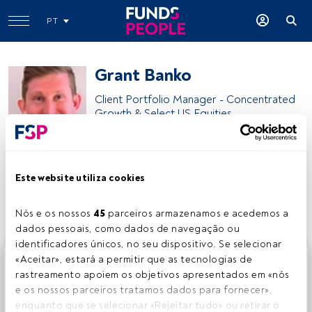
PT
Grant Banko
Client Portfolio Manager - Concentrated
Growth & Select US Equities
AllianceBernstein
Este website utiliza cookies
Partilhar:
Nós e os nossos 
45
 parceiros armazenamos e acedemos a 
dados pessoais, como dados de navegação ou 
identificadores únicos, no seu dispositivo. Se selecionar 
Este é um artigo exclusivo para os utilizadores registados
«Aceitar», estará a permitir que as tecnologias de 
da FundsPeople. Se já estiver registado, aceda através do
rastreamento apoiem os objetivos apresentados em «nós 
botão Login. Se ainda não tem conta, convidamo-lo a
e os nossos parceiros tratamos dados para fornecer», 
registar-se e a desfrutar de todo o universo que a
enquanto que se selecionar «Rejeitar tudo» ou retirar o 