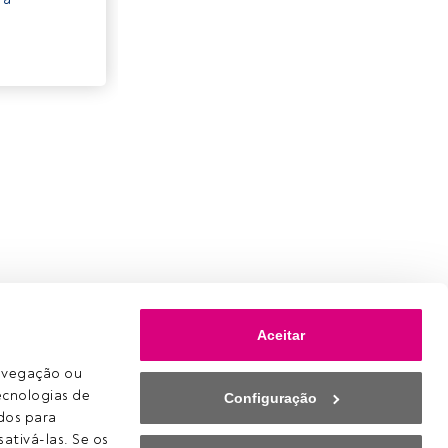
Aceitar
avegação ou 
ecnologias de 
Configuração
os para 
ativá-las. Se os 