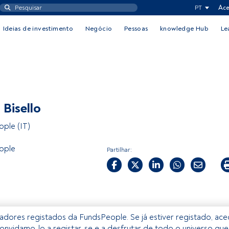
PT
Ace
Ideias de investimento
Negócio
Pessoas
knowledge Hub
Le
 Bisello
ple (IT)
ople
Partilhar:
izadores registados da FundsPeople. Se já estiver registado, ac
onvidamo-lo a registar-se e a desfrutar de todo o universo que