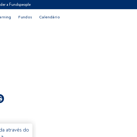
der a Fundspeople
arning
Fundos
Calendário
eda através do
 a