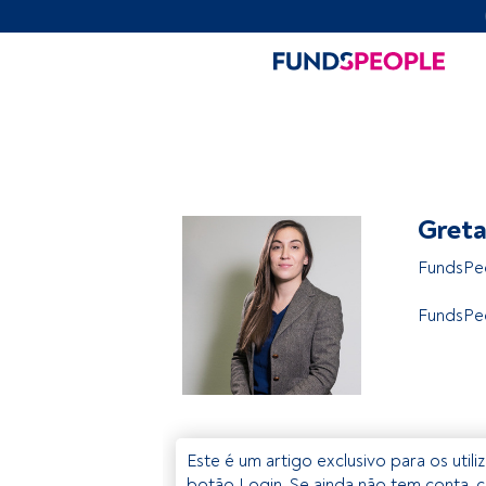
Greta
FundsPeo
FundsPe
Este é um artigo exclusivo para os util
botão Login. Se ainda não tem conta, c