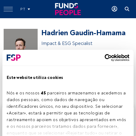
PT
Hadrien Gaudin-Hamama
Impact & ESG Specialist
Natixis Investment Managers
Este website utiliza cookies
Partilhar:
Nós e os nossos 
45
 parceiros armazenamos e acedemos a 
dados pessoais, como dados de navegação ou 
identificadores únicos, no seu dispositivo. Se selecionar 
Este é um artigo exclusivo para os utilizadores registados
«Aceitar», estará a permitir que as tecnologias de 
da FundsPeople. Se já estiver registado, aceda através do
rastreamento apoiem os objetivos apresentados em «nós 
botão Login. Se ainda não tem conta, convidamo-lo a
e os nossos parceiros tratamos dados para fornecer», 
registar-se e a desfrutar de todo o universo que a
enquanto que se selecionar «Rejeitar tudo» ou retirar o 