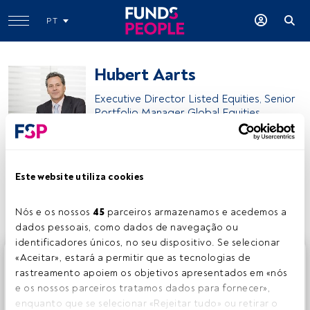
PT
Hubert Aarts
Executive Director Listed Equities, Senior
Portfolio Manager Global Equities
Impax Asset Management
Este website utiliza cookies
Partilhar:
Nós e os nossos 
45
 parceiros armazenamos e acedemos a 
dados pessoais, como dados de navegação ou 
identificadores únicos, no seu dispositivo. Se selecionar 
Este é um artigo exclusivo para os utilizadores registados
«Aceitar», estará a permitir que as tecnologias de 
da FundsPeople. Se já estiver registado, aceda através do
rastreamento apoiem os objetivos apresentados em «nós 
botão Login. Se ainda não tem conta, convidamo-lo a
e os nossos parceiros tratamos dados para fornecer», 
registar-se e a desfrutar de todo o universo que a
enquanto que se selecionar «Rejeitar tudo» ou retirar o 