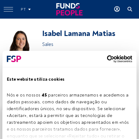
PT
Isabel Lamana Matias
Sales
DNB Asset Management
Este website utiliza cookies
Partilhar:
Nós e os nossos 
45
 parceiros armazenamos e acedemos a 
dados pessoais, como dados de navegação ou 
identificadores únicos, no seu dispositivo. Se selecionar 
Este é um artigo exclusivo para os utilizadores registados
«Aceitar», estará a permitir que as tecnologias de 
da FundsPeople. Se já estiver registado, aceda através do
rastreamento apoiem os objetivos apresentados em «nós 
botão Login. Se ainda não tem conta, convidamo-lo a
e os nossos parceiros tratamos dados para fornecer», 
registar-se e a desfrutar de todo o universo que a
enquanto que se selecionar «Rejeitar tudo» ou retirar o 