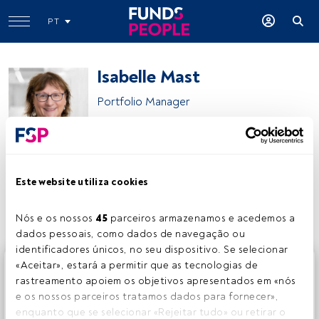
PT
Isabelle Mast
Portfolio Manager
Morgan Stanley IM
Este website utiliza cookies
Partilhar:
Nós e os nossos 
45
 parceiros armazenamos e acedemos a 
dados pessoais, como dados de navegação ou 
identificadores únicos, no seu dispositivo. Se selecionar 
Este é um artigo exclusivo para os utilizadores registados
«Aceitar», estará a permitir que as tecnologias de 
da FundsPeople. Se já estiver registado, aceda através do
rastreamento apoiem os objetivos apresentados em «nós 
botão Login. Se ainda não tem conta, convidamo-lo a
e os nossos parceiros tratamos dados para fornecer», 
registar-se e a desfrutar de todo o universo que a
enquanto que se selecionar «Rejeitar tudo» ou retirar o 