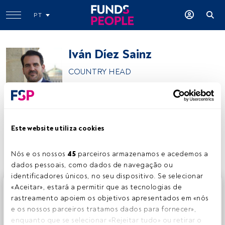
PT
Iván Díez Sainz
COUNTRY HEAD
La Financière de l’Echiquier
Este website utiliza cookies
Partilhar:
Nós e os nossos 
45
 parceiros armazenamos e acedemos a 
dados pessoais, como dados de navegação ou 
identificadores únicos, no seu dispositivo. Se selecionar 
Este é um artigo exclusivo para os utilizadores registados
«Aceitar», estará a permitir que as tecnologias de 
da FundsPeople. Se já estiver registado, aceda através do
rastreamento apoiem os objetivos apresentados em «nós 
botão Login. Se ainda não tem conta, convidamo-lo a
e os nossos parceiros tratamos dados para fornecer», 
registar-se e a desfrutar de todo o universo que a
enquanto que se selecionar «Rejeitar tudo» ou retirar o 