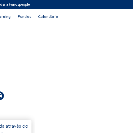
der a Fundspeople
arning
Fundos
Calendário
eda através do
 a