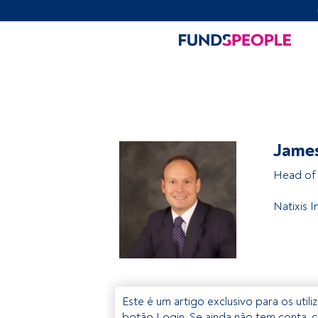
Jame
Head of 
Natixis 
Este é um artigo exclusivo para os util
botão Login. Se ainda não tem conta, c