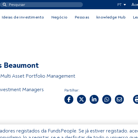
PT
Ace
Ideias de investimento
Negócio
Pessoas
knowledge Hub
Le
s Beaumont
Multi Asset Portfolio Management
Investment Managers
Partilhar:
izadores registados da FundsPeople. Se já estiver registado, ac
onvidamo-lo a registar-se e a desfrutar de todo o universo que