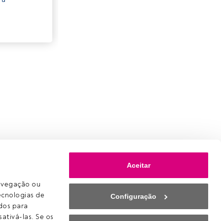
Aceitar
avegação ou 
ecnologias de 
Configuração
os para 
ativá-las. Se os 